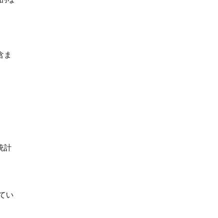
含ま
統計
てい