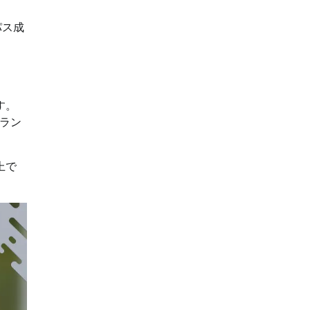
パス成
す。
ラン
上で