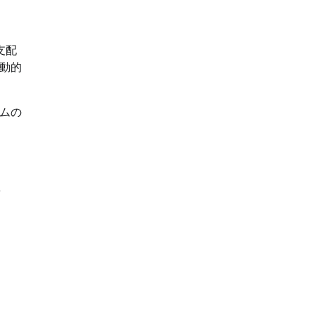
支配
動的
ムの
や