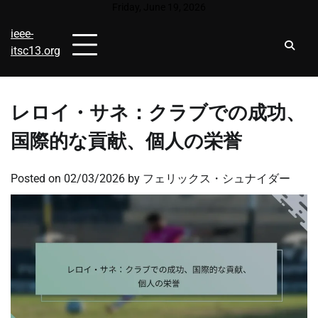
Skip
Friday, June 19, 2026
to
ieee-
content
itsc13.org
レロイ・サネ：クラブでの成功、
国際的な貢献、個人の栄誉
Posted on
02/03/2026
by
フェリックス・シュナイダー