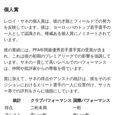
個人賞
レロイ・サネの個人賞は、彼の才能とフィールドでの努力
を反映しています。彼は、ヨーロッパのトップ若手選手の
一人として認識され、権威ある個人賞にノミネートされて
います。
彼の業績には、PFA年間最優秀若手選手賞の受賞が含ま
れ、これは彼の初期のプレミアリーグでの影響を強調して
います。サネの一貫して高いレベルでのパフォーマンス
は、仲間や批評家からの尊敬を得ています。
賞に加えて、サネの得点やアシストの統計は、彼をそのポ
ジションにおけるエリート選手の一人に位置付け、サッカ
ー界での評判をさらに強固にしています。
統計
クラブパフォーマンス
国際パフォーマンス
得点
二桁未満
一桁
アシスト
高い一桁
低い一桁