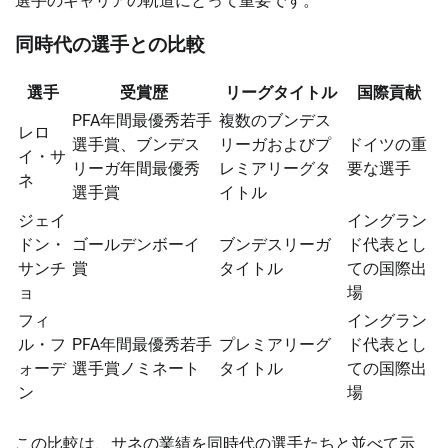
選手のキャリアの軌道にとって重要です。
同時代の選手との比較
選手
受賞歴
リーグタイトル
国際貢献
PFA年間最優秀若手
複数のブンデス
レロ
選手賞、ブンデス
リーガおよびプ
ドイツの重
イ・サ
リーガ年間最優秀
レミアリーグタ
要な選手
ネ
選手賞
イトル
ジェイ
イングラン
ドン・
ゴールデンボーイ
ブンデスリーガ
ド代表とし
サンチ
賞
タイトル
ての国際出
ョ
場
フィ
イングラン
ル・フ
PFA年間最優秀若手
プレミアリーグ
ド代表とし
ォーデ
選手賞ノミネート
タイトル
ての国際出
ン
場
この比較は、サネの業績を同時代の選手たちと並べて示