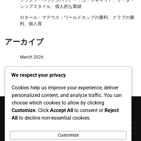
フランツ・ベッケンバウアー：ユースキャリア、リーダー
シップスタイル、個人的な業績
ロタール・マテウス：ワールドカップの勝利、クラブの勝
利、個人賞
アーカイブ
March 2026
February 2026
We respect your privacy
Cookies help us improve your experience, deliver
personalized content, and analyze traffic. You can
カテゴリ
choose which cookies to allow by clicking
Customize
. Click
Accept All
to consent or
Reject
ドイツのサッカー選手の伝記
All
to decline non-essential cookies.
ドイツのサッカー選手の影響
Customize
ドイツサッカー選手のキャリアハイライト