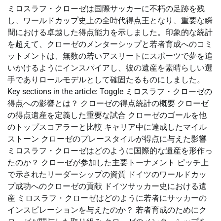
ミロスラフ・クローゼは国際サッカーに不朽の足跡を残
し、ワールドカップ史上の全時代得点王となり、重要な瞬
間における卓越した得点能力を示しました。印象的な統計
を超えて、クローゼのメンターシップと若者育成へのコミ
ットメントは、無数の若いアスリートにスポーツで夢を追
いかけるようにインスパイアし、彼の遺産を素晴らしい選
手でありロールモデルとして確固たるものにしました。
Key sections in the article: Toggle ミロスラフ・クローゼの
得点への影響とは？ クローゼの得点統計の概要 クローゼ
の得点遺産を定義した重要な試合 クローゼのゴールを他
のトップスコアラーと比較 キャリア中に達成したマイル
ストーン クローゼのプレースタイルが得点に与えた影響
ミロスラフ・クローゼはどのように国際的な遺産を形作っ
たのか？ クローゼが参加した主要トーナメント ピッチ上
で示されたリーダーシップの資質 ドイツのワールドカッ
プ成功へのクローゼの貢献 ドイツサッカー史における遺
産 ミロスラフ・クローゼはどのように若者にサッカーの
インスピレーションを与えたのか？ 若者育成のためにク