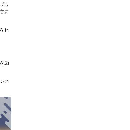
プラ
意に
をピ
を励
ンス