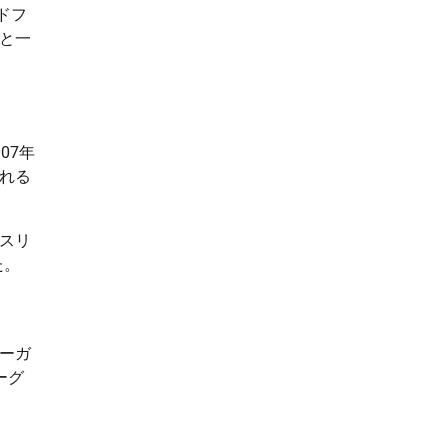
ドフ
と一
07年
れる
スリ
た。
ーガ
ーグ